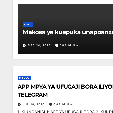
KUKU
Makosa ya kuepuka unapoanza
DEC 24, 2025
CHENGULA
MIFUGO
APP MPYA YA UFUGAJI BORA ILIYOBORESHWA N
TELEGRAM
JUL 18, 2020
CHENGULA
1. KIUNGANISHI: APP YA UFUGAJI BORA 2. KUN