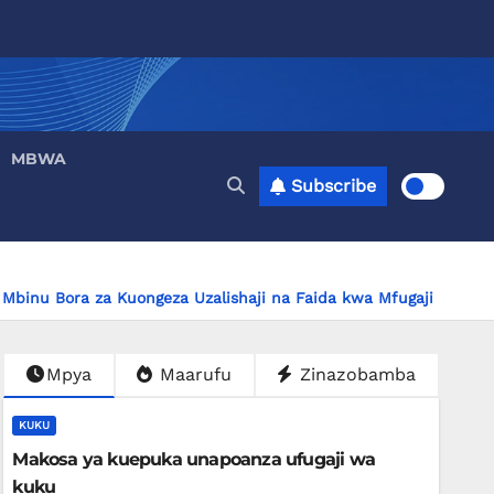
MBWA
Subscribe
Mbinu Bora za Kuongeza Uzalishaji na Faida kwa Mfugaji
Mpya
Maarufu
Zinazobamba
KUKU
Makosa ya kuepuka unapoanza ufugaji wa
kuku