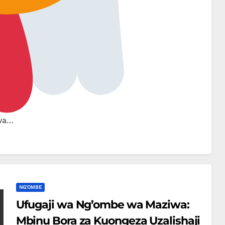
bwa…
NG'OMBE
Ufugaji wa Ng’ombe wa Maziwa:
Mbinu Bora za Kuongeza Uzalishaji