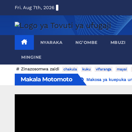
Skip
Fri. Aug 7th, 2026
to
content
NYARAKA
NG’OMBE
MBUZI
MINGINE
Zinazosomwa zaidi
chakula
kuku
vifaranga
mayai
Makala Motomoto
Makosa ya kuepuka un