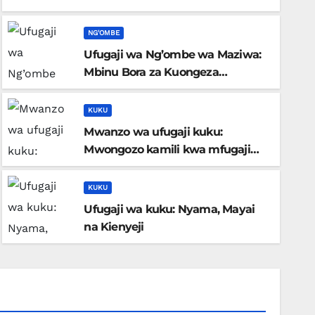
NG'OMBE
Ufugaji wa Ng’ombe wa Maziwa:
Mbinu Bora za Kuongeza
Uzalishaji na Faida kwa Mfugaji
KUKU
Mwanzo wa ufugaji kuku:
NG'OMBE
Mwongozo kamili kwa mfugaji
Ufugaji wa Ng’ombe wa Maz
anayeanza
Kuongeza Uzalishaji na Faid
KUKU
Ufugaji wa kuku: Nyama, Mayai
DEC 22, 2025
CHENGULA
na Kienyeji